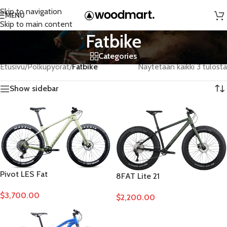
Skip to navigation
MENU
Skip to main content
Fatbike
Categories
Etusivu
/
Polkupyörät
/
Fatbike
Näytetään kaikki 3 tulosta
Show sidebar
Pivot LES Fat
8FAT Lite 21
$
3,700.00
$
2,200.00