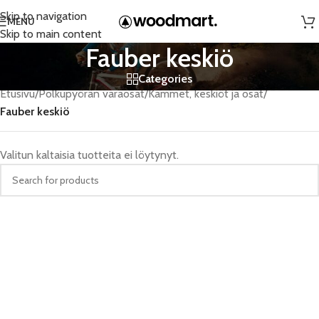
Skip to navigation
MENU
Skip to main content
Fauber keskiö
Categories
Etusivu
/
Polkupyörän varaosat
/
Kammet, keskiöt ja osat
/
Fauber keskiö
Valitun kaltaisia tuotteita ei löytynyt.