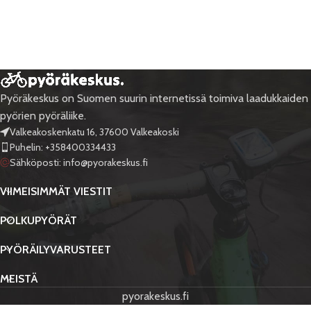
Pyöräkeskus on Suomen suurin internetissä toimiva laadukkaiden
pyörien pyöräliike.
Valkeakoskenkatu 16, 37600 Valkeakoski
Puhelin: +358400334433
Sähköposti:
info@pyorakeskus.fi
VIIMEISIMMÄT VIESTIT
POLKUPYÖRÄT
PYÖRÄILYVARUSTEET
MEISTÄ
pyorakeskus.fi