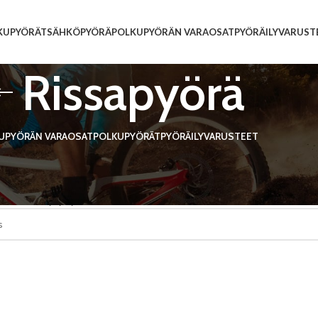
KUPYÖRÄT
SÄHKÖPYÖRÄ
POLKUPYÖRÄN VARAOSAT
PYÖRÄILYVARUST
Rissapyörä
UPYÖRÄN VARAOSAT
POLKUPYÖRÄT
PYÖRÄILYVARUSTEET
n varaosat
/
Vaihtajat ja osat
/
Rissapyörä
tteita ei löytynyt.