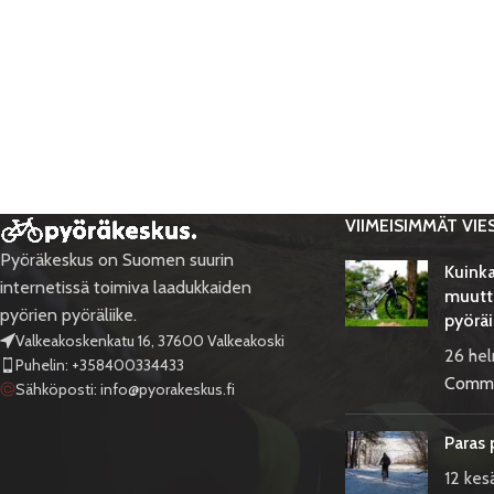
VIIMEISIMMÄT VIE
Pyöräkeskus on Suomen suurin
Kuinka
internetissä toimiva laadukkaiden
muutt
pyörien pyöräliike.
pyöräi
Valkeakoskenkatu 16, 37600 Valkeakoski
26 he
Puhelin: +358400334433
Comm
Sähköposti:
info@pyorakeskus.fi
Paras 
12 kes