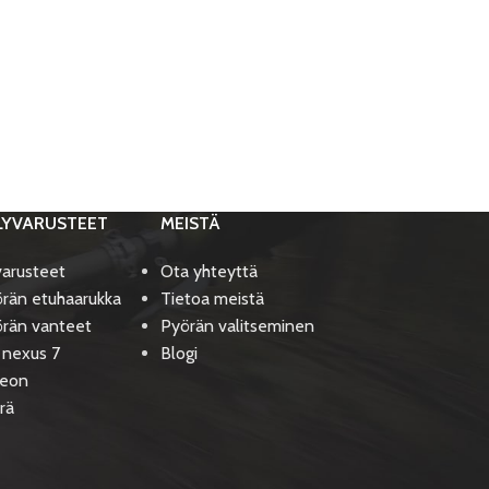
LYVARUSTEET
MEISTÄ
varusteet
Ota yhteyttä
rän etuhaarukka
Tietoa meistä
rän vanteet
Pyörän valitseminen
 nexus 7
Blogi
deon
rä