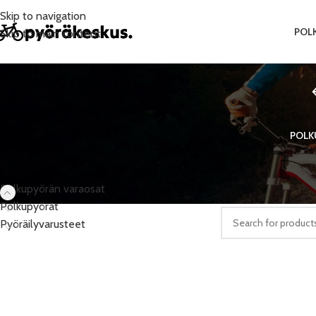
Skip to navigation
POL
Skip to main content
POLK
PRODUCT CATEGORIES
Etusivu
/
Polkupyörä
Polkupyörän varaosat
Valitun kaltaisia tuo
Polkupyörät
Pyöräilyvarusteet