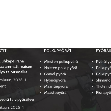
STIT
POLKUPYÖRÄT
PYÖRÄI
 uhkapeliraha
Miesten polkupyörä
Pyöräily
aa ammattimaisen
Naisten polkupyörä
Polkupyö
lyn talousmallia
Gravel pyörä
Polkupyö
lmikuun, 2026
1
Hybridipyörä
Shimano
ent
Maantiepyörä
Thule ri
Maastopyörä
Rissapyö
pyörä talvipyöräilyyn
äkuun, 2025
1