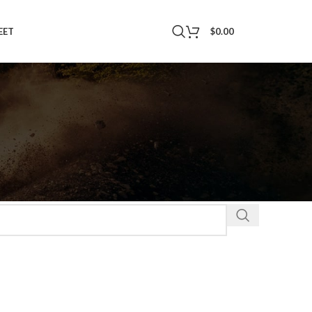
$
0.00
EET