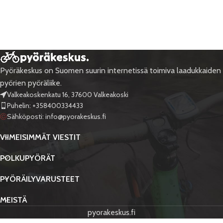
Pyöräkeskus on Suomen suurin internetissä toimiva laadukkaiden
pyörien pyöräliike.
Valkeakoskenkatu 16, 37600 Valkeakoski
Puhelin: +358400334433
Sähköposti:
info@pyorakeskus.fi
VIIMEISIMMÄT VIESTIT
POLKUPYÖRÄT
PYÖRÄILYVARUSTEET
MEISTÄ
pyorakeskus.fi