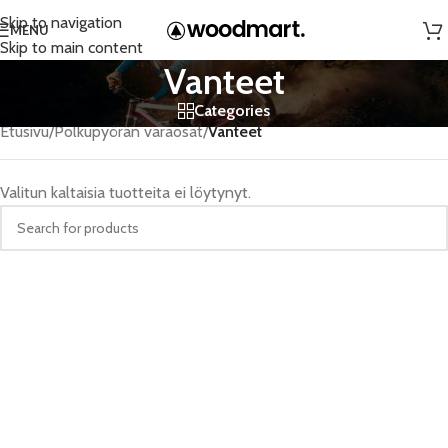
Skip to navigation
MENU
Skip to main content
Vanteet
Categories
Etusivu
/
Polkupyörän varaosat
/
Vanteet
Valitun kaltaisia tuotteita ei löytynyt.