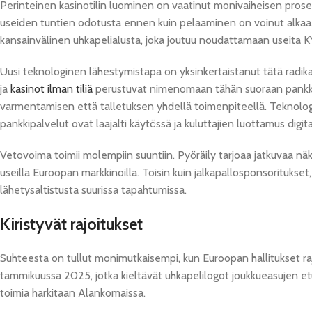
Perinteinen kasinotilin luominen on vaatinut monivaiheisen prose
useiden tuntien odotusta ennen kuin pelaaminen on voinut alkaa. T
kansainvälinen uhkapelialusta, joka joutuu noudattamaan useita
Uusi teknologinen lähestymistapa on yksinkertaistanut tätä radik
ja
kasinot ilman tiliä
perustuvat nimenomaan tähän suoraan pankkiy
varmentamisen että talletuksen yhdellä toimenpiteellä. Teknologia
pankkipalvelut ovat laajalti käytössä ja kuluttajien luottamus digit
Vetovoima toimii molempiin suuntiin. Pyöräily tarjoaa jatkuvaa näk
useilla Euroopan markkinoilla. Toisin kuin jalkapallosponsoritukset,
lähetysaltistusta suurissa tapahtumissa.
Kiristyvät rajoitukset
Suhteesta on tullut monimutkaisempi, kun Euroopan hallitukset ra
tammikuussa 2025, jotka kieltävät uhkapelilogot joukkueasujen etu
toimia harkitaan Alankomaissa.