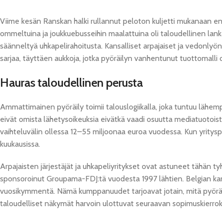
Viime kesän Ranskan halki rullannut peloton kuljetti mukanaan en
ommeltuina ja joukkuebusseihin maalattuina oli taloudellinen lan
säänneltyä uhkapelirahoitusta. Kansalliset arpajaiset ja vedonly
sarjaa, täyttäen aukkoja, jotka pyöräilyn vanhentunut tuottomalli 
Hauras taloudellinen perusta
Ammattimainen pyöräily toimii talouslogiikalla, joka tuntuu lähemp
eivät omista lähetysoikeuksia eivätkä vaadi osuutta mediatuotoista
vaihteluvälin ollessa 12–55 miljoonaa euroa vuodessa. Kun yritys
kuukausissa.
Arpajaisten järjestäjät ja uhkapeliyritykset ovat astuneet tähän ty
sponsoroinut Groupama-FDJ:tä vuodesta 1997 lähtien. Belgian kans
vuosikymmentä. Nämä kumppanuudet tarjoavat jotain, mitä pyöräily 
taloudelliset näkymät harvoin ulottuvat seuraavan sopimuskierrok