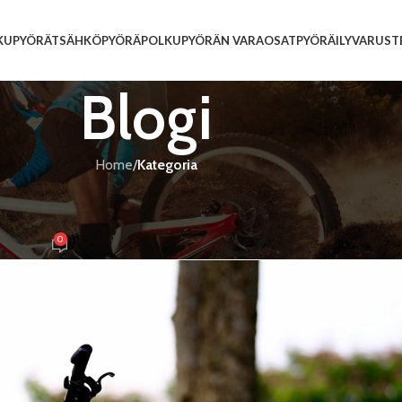
KUPYÖRÄT
SÄHKÖPYÖRÄ
POLKUPYÖRÄN VARAOSAT
PYÖRÄILYVARUST
Blogi
Home
/
Kategoria
EGORIA
attimaisen pyöräilyn talousmallia
0
y
user