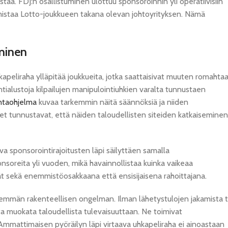
istaa. FDJ:n osallistuminen ulottuu sponsoroinnin yli operatiivisiin
omistaa Lotto-joukkueen takana olevan johtoyrityksen. Nämä
aminen
eliraha ylläpitää joukkueita, jotka saattaisivat muuten romahtaa
tialustoja kilpailujen manipulointiuhkien varalta tunnustaen
untaohjelma
kuvaa tarkemmin näitä säännöksiä ja niiden
et tunnustavat, että näiden taloudellisten siteiden katkaiseminen
va sponsorointirajoitusten läpi säilyttäen samalla
ponsoreita yli vuoden, mikä havainnollistaa kuinka vaikeaa
t sekä enemmistöosakkaana että ensisijaisena rahoittajana.
vemmän rakenteellisen ongelman. Ilman lähetystulojen jakamista t
tta muokata taloudellista tulevaisuuttaan. Ne toimivat
. Ammattimaisen pyöräilyn läpi virtaava uhkapeliraha ei ainoastaan