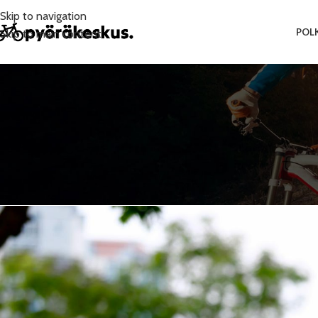
Skip to navigation
POL
Skip to main content
KAT
Kuinka uhkapeliraha muuttaa amm
Posted b