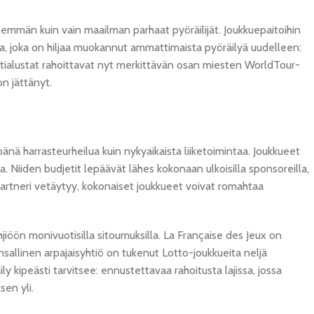
emmän kuin vain maailman parhaat pyöräilijät. Joukkuepaitoihin
ka, joka on hiljaa muokannut ammattimaista pyöräilyä uudelleen:
öntialustat rahoittavat nyt merkittävän osan miesten WorldTour-
on jättänyt.
änä harrasteurheilua kuin nykyaikaista liiketoimintaa. Joukkueet
. Niiden budjetit lepäävät lähes kokonaan ulkoisilla sponsoreilla,
partneri vetäytyy, kokonaiset joukkueet voivat romahtaa
hjiöön monivuotisilla sitoumuksilla. La Française des Jeux on
allinen arpajaisyhtiö on tukenut Lotto-joukkueita neljä
kipeästi tarvitsee: ennustettavaa rahoitusta lajissa, jossa
sen yli.