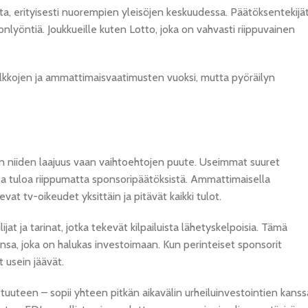
a, erityisesti nuorempien yleisöjen keskuudessa. Päätöksentekijä
nlyöntiä. Joukkueille kuten Lotto, joka on vahvasti riippuvainen
lkkojen ja ammattimaisvaatimusten vuoksi, mutta pyöräilyn
ään niiden laajuus vaan vaihtoehtojen puute. Useimmat suuret
ata tuloa riippumatta sponsoripäätöksistä. Ammattimaisella
evat tv-oikeudet yksittäin ja pitävät kaikki tulot.
jat ja tarinat, jotka tekevät kilpailuista lähetyskelpoisia. Tämä
ansa, joka on halukas investoimaan. Kun perinteiset sponsorit
t usein jäävät.
ttuuteen – sopii yhteen pitkän aikavälin urheiluinvestointien kanss