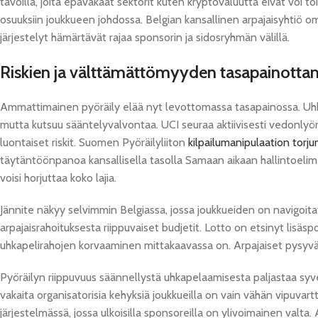
tavoilla, joita epävakaat sektorit kuten kryptovaluutta eivät voi to
osuuksiin joukkueen johdossa. Belgian kansallinen arpajaisyhtiö 
järjestelyt hämärtävät rajaa sponsorin ja sidosryhmän välillä.
Riskien ja välttämättömyyden tasapainott
Ammattimainen pyöräily elää nyt levottomassa tasapainossa. Uhkap
mutta kutsuu sääntelyvalvontaa. UCI seuraa aktiivisesti vedonlyön
luontaiset riskit. Suomen Pyöräilyliiton
kilpailumanipulaation torj
täytäntöönpanoa kansallisella tasolla Samaan aikaan hallintoelim
voisi horjuttaa koko lajia.
Jännite näkyy selvimmin Belgiassa, jossa joukkueiden on navigoita
arpajaisrahoituksesta riippuvaiset budjetit. Lotto on etsinyt lisäs
uhkapelirahojen korvaaminen mittakaavassa on. Arpajaiset pysyvä
Pyöräilyn riippuvuus säännellystä uhkapelaamisesta paljastaa sy
vakaita organisatorisia kehyksiä joukkueilla on vain vähän vipuvar
järjestelmässä, jossa ulkoisilla sponsoreilla on ylivoimainen valta