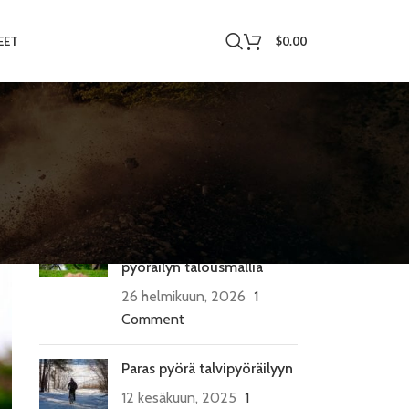
$
0.00
EET
VIIMEISIMMÄT KIRJOITUKSET
Kuinka uhkapeliraha
muuttaa ammattimaisen
pyöräilyn talousmallia
26 helmikuun, 2026
1
Comment
Paras pyörä talvipyöräilyyn
12 kesäkuun, 2025
1