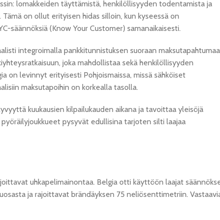
ssin: lomakkeiden täyttämistä, henkilöllisyyden todentamista ja
ämä on ollut erityisen hidas silloin, kun kyseessä on
 KYC-säännöksiä (Know Your Customer) samanaikaisesti.
aalisti integroimalla pankkitunnistuksen suoraan maksutapahtumaa
hteysratkaisuun, joka mahdollistaa sekä henkilöllisyyden
 on levinnyt erityisesti Pohjoismaissa, missä sähköiset
aalisiin maksutapoihin on korkealla tasolla.
yvyyttä kuukausien kilpailukauden aikana ja tavoittaa yleisöjä
 pyöräilyjoukkueet pysyvät edullisina tarjoten silti laajaa
joittavat uhkapelimainontaa. Belgia otti käyttöön laajat säännöks
osasta ja rajoittavat brändäyksen 75 neliösenttimetriin. Vastaavi