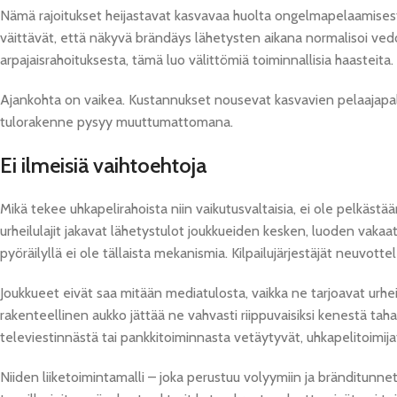
Nämä rajoitukset heijastavat kasvavaa huolta ongelmapelaamisest
väittävät, että näkyvä brändäys lähetysten aikana normalisoi vedo
arpajaisrahoituksesta, tämä luo välittömiä toiminnallisia haasteita.
Ajankohta on vaikea. Kustannukset nousevat kasvavien pelaajapa
tulorakenne pysyy muuttumattomana.
Ei ilmeisiä vaihtoehtoja
Mikä tekee uhkapelirahoista niin vaikutusvaltaisia, ei ole pelkäst
urheilulajit jakavat lähetystulot joukkueiden kesken, luoden vaka
pyöräilyllä ei ole tällaista mekanismia. Kilpailujärjestäjät neuvottel
Joukkueet eivät saa mitään mediatulosta, vaikka ne tarjoavat urheili
rakenteellinen aukko jättää ne vahvasti riippuvaisiksi kenestä tah
televiestinnästä tai pankkitoiminnasta vetäytyvät, uhkapelitoimija
Niiden liiketoimintamalli – joka perustuu volyymiin ja bränditunne