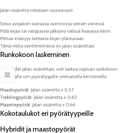
Jalan sisämitta mitataan seuraavasti:
Seiso avojaloin suorassa asennossa seinän vieressä
Pidä kirjaa tai vatupassia jalkojesi välissä haarassa kiinni
Mittaa etäisyys lattiasta kirjan yläreunaan
Tämä mitta senttimetreinä on jalan sisämittasi
Runkokoon laskeminen
Kun tiedät jalan sisämittasi, voit laskea sopivan runkokoon
kertomalla sen pyörätyypille ominaisella kertoimella:
Maastopyörät
: Jalan sisämitta x 0,57
Trekkingpyörät
: Jalan sisämitta x 0,63
Maantiepyörät
: Jalan sisämitta x 0,66
Kokotaulukot eri pyörätyypeille
Hybridit ja maastopyörät