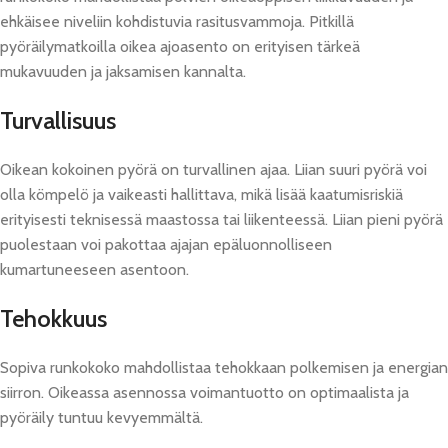
ehkäisee niveliin kohdistuvia rasitusvammoja. Pitkillä
pyöräilymatkoilla oikea ajoasento on erityisen tärkeä
mukavuuden ja jaksamisen kannalta.
Turvallisuus
Oikean kokoinen pyörä on turvallinen ajaa. Liian suuri pyörä voi
olla kömpelö ja vaikeasti hallittava, mikä lisää kaatumisriskiä
erityisesti teknisessä maastossa tai liikenteessä. Liian pieni pyörä
puolestaan voi pakottaa ajajan epäluonnolliseen
kumartuneeseen asentoon.
Tehokkuus
Sopiva runkokoko mahdollistaa tehokkaan polkemisen ja energian
siirron. Oikeassa asennossa voimantuotto on optimaalista ja
pyöräily tuntuu kevyemmältä.