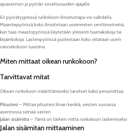
ajoasennon ja pyörän soveltuvuuden ajajalle.
Eri pyörätyypeissä runkokoon ilmoitustapa voi vaihdella.
Maantiepyörissä koko ilmoitetaan useimmiten senttimetreinä,
kun taas maastopyörissä käytetään yleisesti tuumakokoja tai
kirjainkokoja. Lastenpyörissä puolestaan koko viitataan usein
vannekokoon tuumina.
Miten mittaat oikean runkokoon?
Tarvittavat mitat
Oikean runkokoon määrittämiseksi tarvitset kaksi perusmittaa:
Pituutesi
– Mittaa pituutesi ilman kenkiä, seisten suorassa
asennossa seinää vasten
Jalan sisämitta
– Tämä on tärkein mitta runkokoon laskemiseksi
Jalan sisämitan mittaaminen