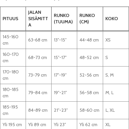
JALAN
RUNKO
RUNKO
PITUUS
SISÄMITT
KOKO
(TUUMA)
(CM)
A
145-160
63-68 cm
13″-15″
44-48 cm
XS
cm
160-170
68-73 cm
15″-17″
48-52 cm
S
cm
170-180
73-79 cm
17″-19″
52-56 cm
S, M
cm
180-185
79-84 cm
19″-21″
56-58 cm
M, L
cm
185-195
84-89 cm
21″-23″
58-60 cm
L, XL
cm
Yli 195 cm
Yli 89 cm
Yli 23″
Yli 62 cm
XL