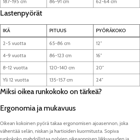
187-195 cm
86-91 cm
62-64 cm
Lastenpyörät
IKÄ
PITUUS
PYÖRÄKOKO
2-5 vuotta
65-86 cm
12″
4-9 vuotta
86-123 cm
16″
8-12 vuotta
120-140 cm
20″
Yli 12 vuotta
135-157 cm
24″
Miksi oikea runkokoko on tärkeä?
Ergonomia ja mukavuus
Oikean kokoinen pyörä takaa ergonomisen ajoasennon, joka
vähentää selän, niskan ja hartioiden kuormitusta. Sopiva
runkokoko mahdollistaa polvien oikeaoppisen liikkuvuuden ja