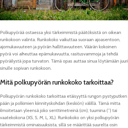
Polkupyörää ostaessa yksi tärkeimmistä päätöksistä on oikean
runkokoon valinta. Runkokoko vaikuttaa suoraan ajoasentoon,
ajomukavuuteen ja pyörän hallittavuuteen. Väärän kokoinen
pyörä voi aiheuttaa epämukavuutta, rasitusvammoja ja tehdä
pyöräilystä jopa turvaton. Tämä opas auttaa sinua löytämään juuri
sinulle sopivan runkokoon.
Mitä polkupyörän runkokoko tarkoittaa?
Polkupyörän runkokoko tarkoittaa etäisyyttä rungon pystyputken
pään ja polkimien kiinnityskohdan (keskiön) välillä. Tämä mitta
ilmoitetaan yleensä joko senttimetreinä (cm), tuumina (”) tai
vaatekokona (XS, S, M, L, XL). Runkokoko on yksi polkupyörän
tärkeimmistä ominaisuuksista, sillä se määrittää suurelta osin