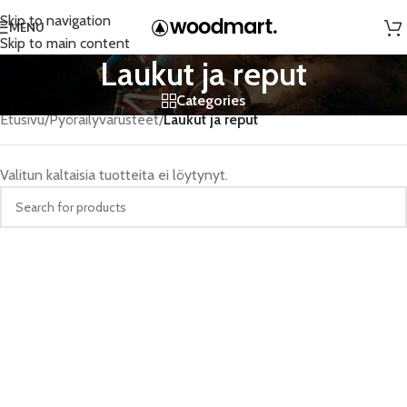
Skip to navigation
MENU
Skip to main content
Laukut ja reput
Categories
Etusivu
/
Pyöräilyvarusteet
/
Laukut ja reput
Valitun kaltaisia tuotteita ei löytynyt.