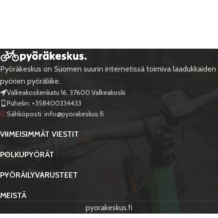
Pyöräkeskus on Suomen suurin internetissä toimiva laadukkaiden
pyörien pyöräliike.
Valkeakoskenkatu 16, 37600 Valkeakoski
Puhelin: +358400334433
Sähköposti:
info@pyorakeskus.fi
VIIMEISIMMÄT VIESTIT
POLKUPYÖRÄT
PYÖRÄILYVARUSTEET
MEISTÄ
pyorakeskus.fi