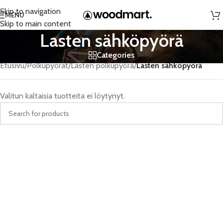
Skip to navigation
MENU
Skip to main content
Lasten sähköpyörä
Categories
Etusivu
/
Polkupyörät
/
Lasten polkupyörä
/
Lasten sähköpyörä
Valitun kaltaisia tuotteita ei löytynyt.