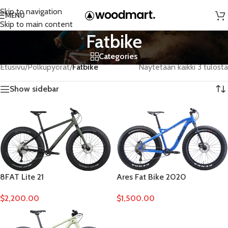
Skip to navigation
MENU
Skip to main content
Fatbike
Categories
Etusivu
/
Polkupyörät
/
Fatbike
Näytetään kaikki 3 tulosta
Show sidebar
8FAT Lite 21
Ares Fat Bike 2020
$
2,200.00
$
1,500.00