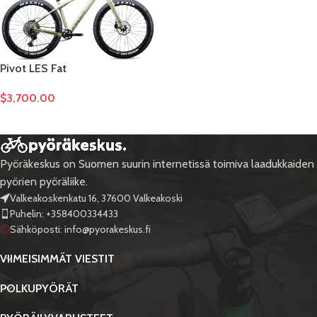
Pivot LES Fat
$
3,700.00
Pyöräkeskus on Suomen suurin internetissä toimiva laadukkaiden
pyörien pyöräliike.
Valkeakoskenkatu 16, 37600 Valkeakoski
Puhelin: +358400334433
Sähköposti:
info@pyorakeskus.fi
VIIMEISIMMÄT VIESTIT
POLKUPYÖRÄT