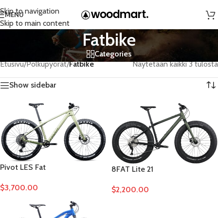
Skip to navigation
MENU
Skip to main content
Fatbike
Categories
Etusivu
/
Polkupyörät
/
Fatbike
Näytetään kaikki 3 tulosta
Show sidebar
Pivot LES Fat
8FAT Lite 21
$
3,700.00
$
2,200.00