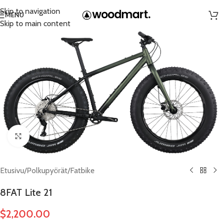
Skip to navigation
MENU
Skip to main content
Click to enlarge
Etusivu
/
Polkupyörät
/
Fatbike
8FAT Lite 21
$
2,200.00