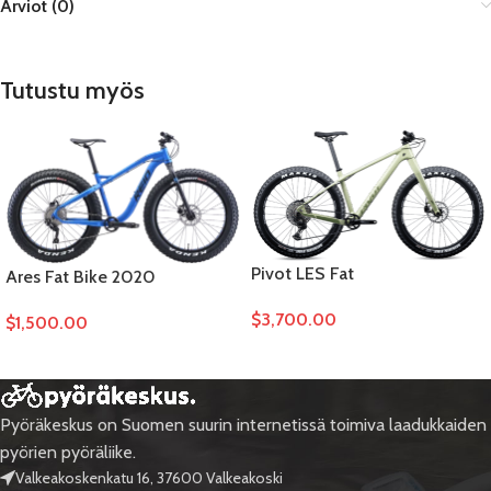
Arviot (0)
Tutustu myös
Pivot LES Fat
Ares Fat Bike 2020
$
3,700.00
$
1,500.00
Pyöräkeskus on Suomen suurin internetissä toimiva laadukkaiden
pyörien pyöräliike.
Valkeakoskenkatu 16, 37600 Valkeakoski