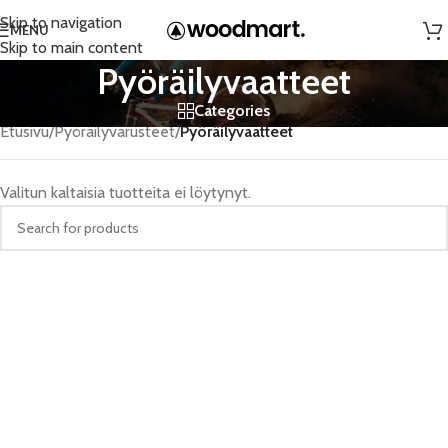
Skip to navigation
MENU
Skip to main content
Pyöräilyvaatteet
Categories
Etusivu
/
Pyöräilyvarusteet
/
Pyöräilyvaatteet
Valitun kaltaisia tuotteita ei löytynyt.