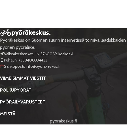
Pyöräkeskus on Suomen suurin internetissä toimiva laadukkaiden
pyörien pyöräliike.
Valkeakoskenkatu 16, 37600 Valkeakoski
Puhelin: +358400334433
Sähköposti:
info@pyorakeskus.fi
VIIMEISIMMÄT VIESTIT
POLKUPYÖRÄT
PYÖRÄILYVARUSTEET
MEISTÄ
pyorakeskus.fi