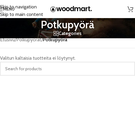
Skip to navigation
MENU
Skip to main content
Potkupyörä
Categories
Etusivu
/
Polkupyörät
/
Potkupyörä
Valitun kaltaisia tuotteita ei löytynyt.