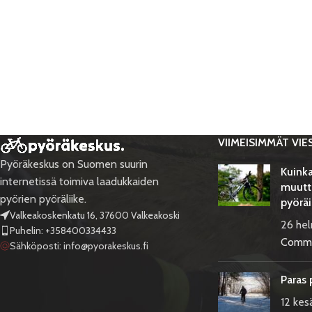
VIIMEISIMMÄT VIE
Pyöräkeskus on Suomen suurin
Kuinka
internetissä toimiva laadukkaiden
muutt
pyörien pyöräliike.
pyöräi
Valkeakoskenkatu 16, 37600 Valkeakoski
26 he
Puhelin: +358400334433
Comm
Sähköposti:
info@pyorakeskus.fi
Paras 
12 kes