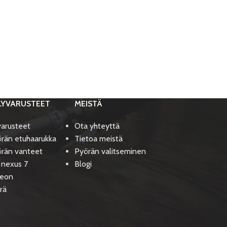
LYVARUSTEET
MEISTÄ
varusteet
Ota yhteyttä
rän etuhaarukka
Tietoa meistä
rän vanteet
Pyörän valitseminen
 nexus 7
Blogi
deon
rä