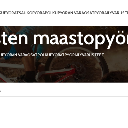
KUPYÖRÄT
SÄHKÖPYÖRÄ
POLKUPYÖRÄN VARAOSAT
PYÖRÄILYVARUST
sten maastopyö
UPYÖRÄN VARAOSAT
POLKUPYÖRÄT
PYÖRÄILYVARUSTEET
t
/
Naisten polkupyörä
/
Naisten maastopyörä
tteita ei löytynyt.