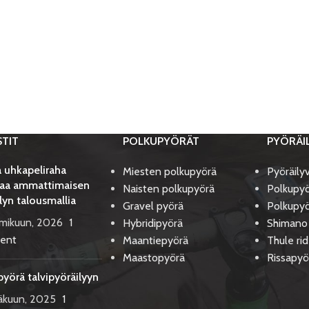
STIT
POLKUPYÖRÄT
PYÖRÄI
 uhkapeliraha
Miesten polkupyörä
Pyöräily
aa ammattimaisen
Naisten polkupyörä
Polkupyö
lyn talousmallia
Gravel pyörä
Polkupyö
lmikuun, 2026
1
Hybridipyörä
Shimano
ent
Maantiepyörä
Thule ri
Maastopyörä
Rissapyö
pyörä talvipyöräilyyn
äkuun, 2025
1