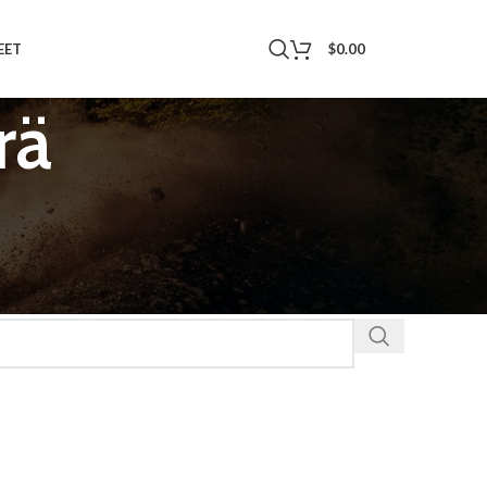
$
0.00
EET
rä