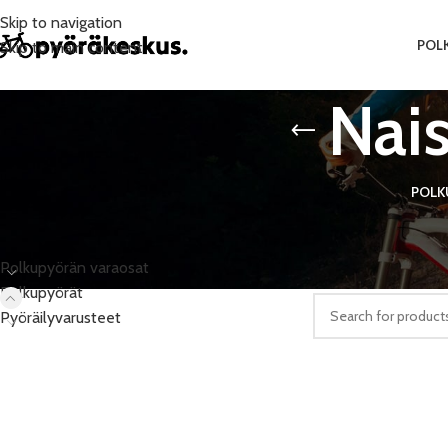
Skip to navigation
POL
Skip to main content
Nai
POLK
PRODUCT CATEGORIES
Etusivu
/
Polkupyörä
Polkupyörän varaosat
Valitun kaltaisia tuo
Polkupyörät
Pyöräilyvarusteet