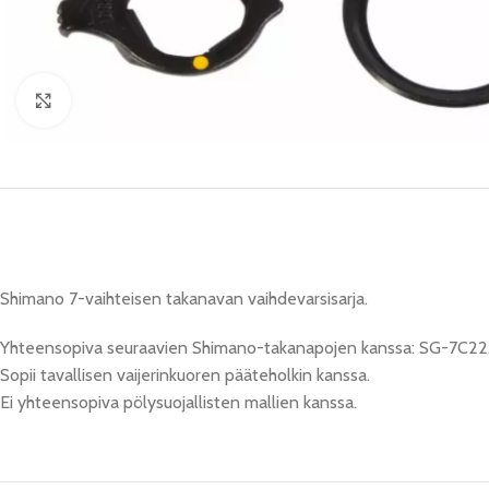
Click to enlarge
Shimano 7-vaihteisen takanavan vaihdevarsisarja.
Yhteensopiva seuraavien Shimano-takanapojen kanssa: SG-7C2
Sopii tavallisen vaijerinkuoren pääteholkin kanssa.
Ei yhteensopiva pölysuojallisten mallien kanssa.