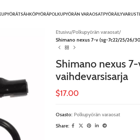
KUPYÖRÄT
SÄHKÖPYÖRÄ
POLKUPYÖRÄN VARAOSAT
PYÖRÄILYVARUST
Etusivu
/
Polkupyörän varaosat
/
Shimano nexus 7-v (sg-7c22/25/26/30)
Shimano nexus 7-v
vaihdevarsisarja
$
17.00
Osasto:
Polkupyörän varaosat
Share: