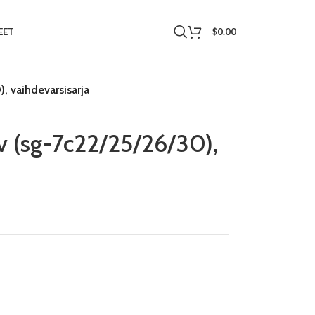
$
0.00
EET
, vaihdevarsisarja
 (sg-7c22/25/26/30),