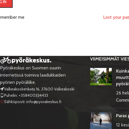
G IN
emember me
Lost your pa
VIIMEISIMMÄT VIE
Pyöräkeskus on Suomen suurin
Kuinka
internetissä toimiva laadukkaiden
muutt
pyörien pyöräliike.
pyöräi
Valkeakoskenkatu 16, 37600 Valkeakoski
26 he
Puhelin: +358400334433
Comm
Sähköposti:
info@pyorakeskus.fi
Paras 
12 kes