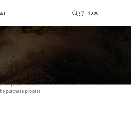
$
0.00
EET
atus and history. Just
p for you in no time.
the purchase process