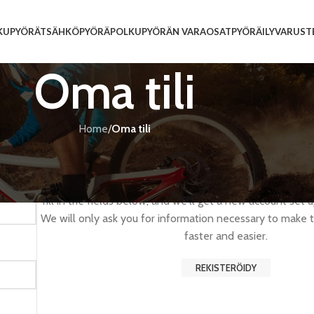
KUPYÖRÄT
SÄHKÖPYÖRÄ
POLKUPYÖRÄN VARAOSAT
PYÖRÄILYVARUST
Oma tili
Home
/
Oma tili
Register
Registering for this site allows you to access your order st
fill in the fields below, and we'll get a new account set u
We will only ask you for information necessary to make 
faster and easier.
REKISTERÖIDY