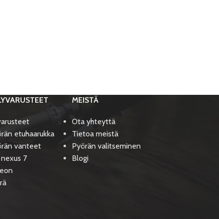
LYVARUSTEET
MEISTÄ
varusteet
Ota yhteyttä
rän etuhaarukka
Tietoa meistä
rän vanteet
Pyörän valitseminen
 nexus 7
Blogi
deon
rä