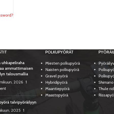
ssword?
STIT
POLKUPYÖRÄT
PYÖRÄI
 uhkapeliraha
Miesten polkupyörä
Pyöräily
aa ammattimaisen
Naisten polkupyörä
Polkupyö
lyn talousmallia
Gravel pyörä
Polkupyö
lmikuun, 2026
1
Hybridipyörä
Shimano
ent
Maantiepyörä
Thule ri
Maastopyörä
Rissapyö
pyörä talvipyöräilyyn
äkuun, 2025
1