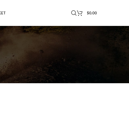
$
0.00
EET