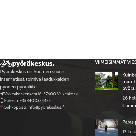
VIIMEISIMMÄT VIE
Pyöräkeskus on Suomen suurin
Kuinka
internetissä toimiva laadukkaiden
muutt
pyörien pyöräliike.
pyöräi
Valkeakoskenkatu 16, 37600 Valkeakoski
26 he
Puhelin: +358400334433
Comm
Sähköposti:
info@pyorakeskus.fi
Paras 
12 kes