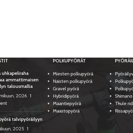
STIT
POLKUPYÖRÄT
PYÖRÄI
 uhkapeliraha
Miesten polkupyörä
Pyöräily
aa ammattimaisen
Naisten polkupyörä
Polkupyö
lyn talousmallia
Gravel pyörä
Polkupyö
lmikuun, 2026
1
Hybridipyörä
Shimano
ent
Maantiepyörä
Thule ri
Maastopyörä
Rissapyö
pyörä talvipyöräilyyn
äkuun, 2025
1