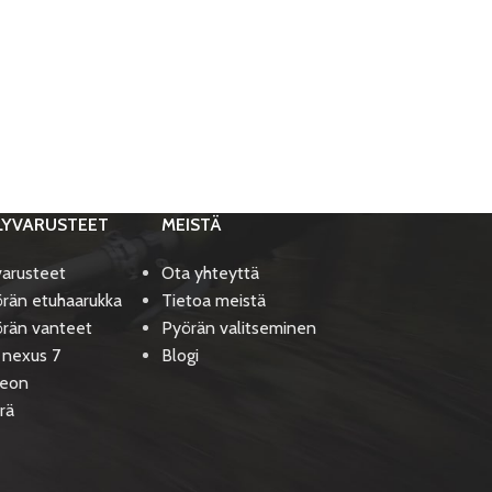
LYVARUSTEET
MEISTÄ
varusteet
Ota yhteyttä
rän etuhaarukka
Tietoa meistä
rän vanteet
Pyörän valitseminen
 nexus 7
Blogi
deon
rä